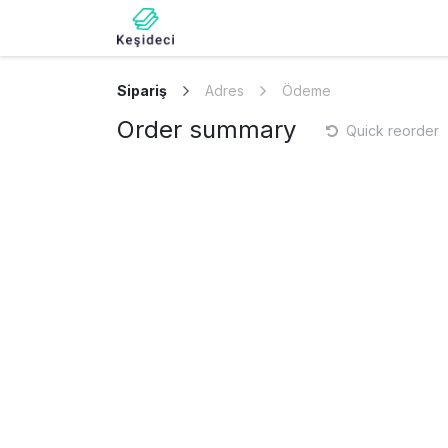
İçereği Atla
Bize ulaşın
Keşideci
Sipariş
Adres
Ödeme
Order summary
Quick reorder