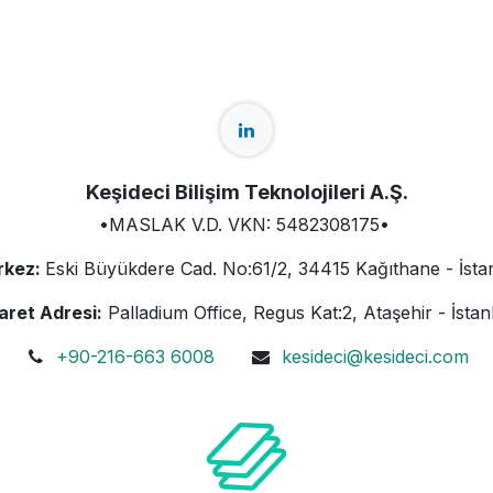
Keşideci Bilişim Teknolojileri A.Ş.
•MASLAK V.D. VKN: 5482308175•
rkez:
Eski Büyükdere Cad. No:61/2, 34415 Kağıthane - İsta
aret Adresi:
Palladium Office, Regus Kat:2, Ataşehir - İsta
+90-216-663 6008
kesideci@kesideci.com